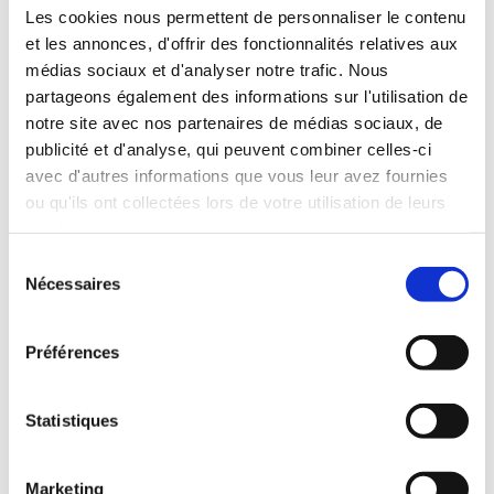
INCLUDED WITH THE RENTAL
Les cookies nous permettent de personnaliser le contenu
et les annonces, d'offrir des fonctionnalités relatives aux
médias sociaux et d'analyser notre trafic. Nous
Pick-up with shuttle to the agency (5 min)
partageons également des informations sur l'utilisation de
Unlimited mileage
notre site avec nos partenaires de médias sociaux, de
Comprehensive insurance (excluding deductible)
publicité et d'analyse, qui peuvent combiner celles-ci
Fuel: full tank to return full
avec d'autres informations que vous leur avez fournies
RENTAL CONDITIONS
ou qu'ils ont collectées lors de votre utilisation de leurs
services.
Minimum age:20 years
Sélection
Years of driving license:2 years
Nécessaires
du
INSURANCE
consentement
Préférences
Deductible:€650
Deposit:€1000
Statistiques
Marketing