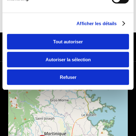
Afficher les détails
PAYMENT METHODS
Tout autoriser
Autoriser la sélection
+
Refuser
−