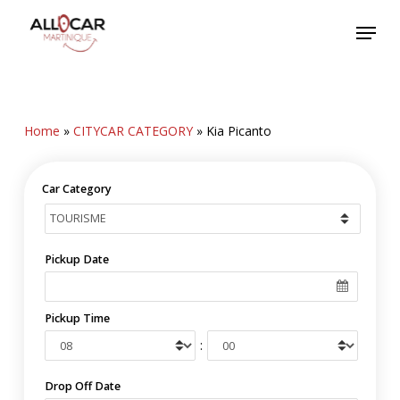
Skip
Menu
to
main
content
Home
»
CITYCAR CATEGORY
»
Kia Picanto
Car Category
Pickup Date
Pickup Time
:
Drop Off Date