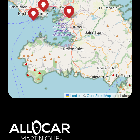
Leaflet
|
©
OpenStreetMap
contributors