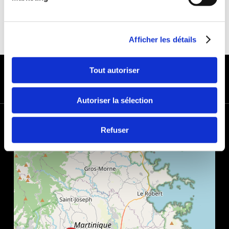
Afficher les détails
PAYMENT METHODS
Tout autoriser
Autoriser la sélection
+
Refuser
−