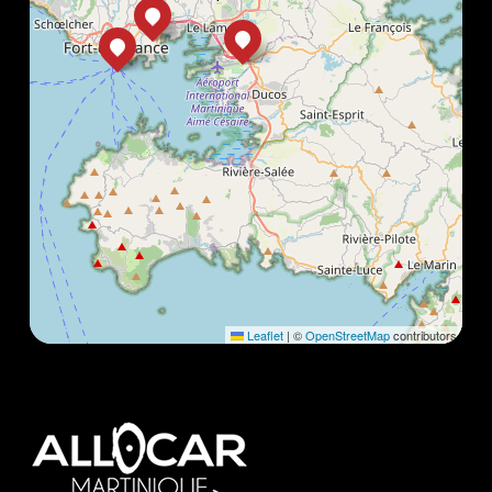
Leaflet
|
©
OpenStreetMap
contributors