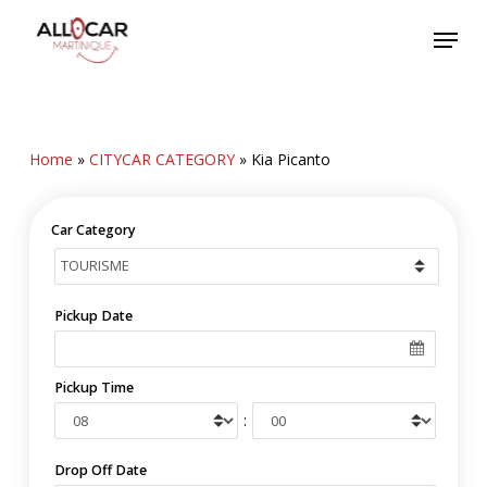
Skip
Menu
to
main
content
Home
»
CITYCAR CATEGORY
»
Kia Picanto
Car Category
Pickup Date
Pickup Time
:
Drop Off Date