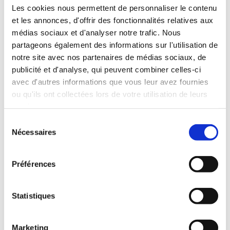
INCLUDED WITH THE RENTAL
Les cookies nous permettent de personnaliser le contenu
et les annonces, d'offrir des fonctionnalités relatives aux
médias sociaux et d'analyser notre trafic. Nous
Pick-up with shuttle to the agency (5 min)
partageons également des informations sur l'utilisation de
Unlimited mileage
notre site avec nos partenaires de médias sociaux, de
Comprehensive insurance (excluding deductible)
publicité et d'analyse, qui peuvent combiner celles-ci
Fuel: full tank to return full
avec d'autres informations que vous leur avez fournies
RENTAL CONDITIONS
ou qu'ils ont collectées lors de votre utilisation de leurs
services.
Minimum age:20 years
Sélection
Years of driving license:2 years
Nécessaires
du
INSURANCE
consentement
Préférences
Deductible:€650
Deposit:€1000
Statistiques
Marketing