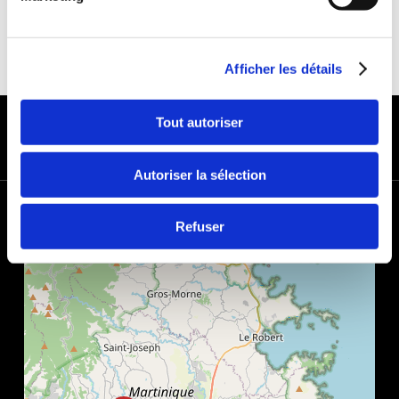
Afficher les détails
PAYMENT METHODS
Tout autoriser
Autoriser la sélection
+
Refuser
−