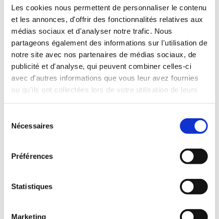
INCLUDED WITH THE RENTAL
Les cookies nous permettent de personnaliser le contenu
et les annonces, d'offrir des fonctionnalités relatives aux
médias sociaux et d'analyser notre trafic. Nous
Pick-up with shuttle to the agency (5 min)
partageons également des informations sur l'utilisation de
Unlimited mileage
notre site avec nos partenaires de médias sociaux, de
Comprehensive insurance (excluding deductible)
publicité et d'analyse, qui peuvent combiner celles-ci
Fuel: full tank to return full
avec d'autres informations que vous leur avez fournies
RENTAL CONDITIONS
ou qu'ils ont collectées lors de votre utilisation de leurs
services.
Minimum age:20 years
Sélection
Years of driving license:2 years
Nécessaires
du
INSURANCE
consentement
Préférences
Deductible:€650
Deposit:€1000
Statistiques
Marketing