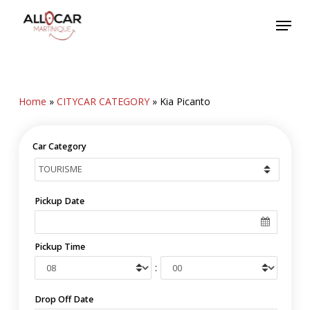
Skip
Menu
to
main
content
Home
»
CITYCAR CATEGORY
»
Kia Picanto
Car Category
Pickup Date
Pickup Time
:
Drop Off Date