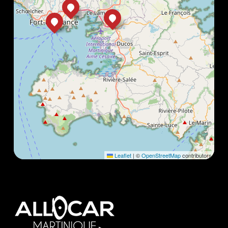
Leaflet
|
©
OpenStreetMap
contributors