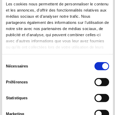
INCLUDED WITH THE RENTAL
Les cookies nous permettent de personnaliser le contenu
et les annonces, d'offrir des fonctionnalités relatives aux
médias sociaux et d'analyser notre trafic. Nous
Pick-up with shuttle to the agency (5 min)
partageons également des informations sur l'utilisation de
Unlimited mileage
notre site avec nos partenaires de médias sociaux, de
Comprehensive insurance (excluding deductible)
publicité et d'analyse, qui peuvent combiner celles-ci
Fuel: full tank to return full
avec d'autres informations que vous leur avez fournies
RENTAL CONDITIONS
ou qu'ils ont collectées lors de votre utilisation de leurs
services.
Minimum age:20 years
Sélection
Years of driving license:2 years
Nécessaires
du
INSURANCE
consentement
Préférences
Deductible:€650
Deposit:€1000
Statistiques
Marketing