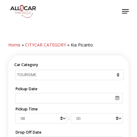
Skip
Menu
to
main
content
Home
»
CITYCAR CATEGORY
»
Kia Picanto
Car Category
Pickup Date
Pickup Time
:
Drop Off Date