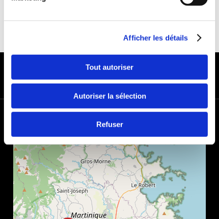
Afficher les détails
PAYMENT METHODS
Tout autoriser
Autoriser la sélection
+
Refuser
−