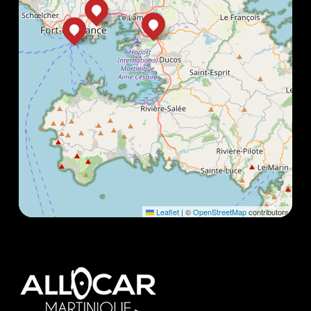
Leaflet
|
©
OpenStreetMap
contributors