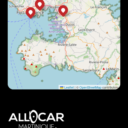
Leaflet
|
©
OpenStreetMap
contributors