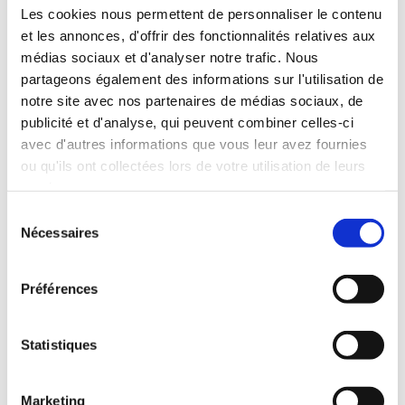
INCLUDED WITH THE RENTAL
Les cookies nous permettent de personnaliser le contenu
et les annonces, d'offrir des fonctionnalités relatives aux
médias sociaux et d'analyser notre trafic. Nous
Pick-up with shuttle to the agency (5 min)
partageons également des informations sur l'utilisation de
Unlimited mileage
notre site avec nos partenaires de médias sociaux, de
Comprehensive insurance (excluding deductible)
publicité et d'analyse, qui peuvent combiner celles-ci
Fuel: full tank to return full
avec d'autres informations que vous leur avez fournies
RENTAL CONDITIONS
ou qu'ils ont collectées lors de votre utilisation de leurs
services.
Minimum age:20 years
Sélection
Years of driving license:2 years
Nécessaires
du
INSURANCE
consentement
Préférences
Deductible:€650
Deposit:€1000
Statistiques
Marketing