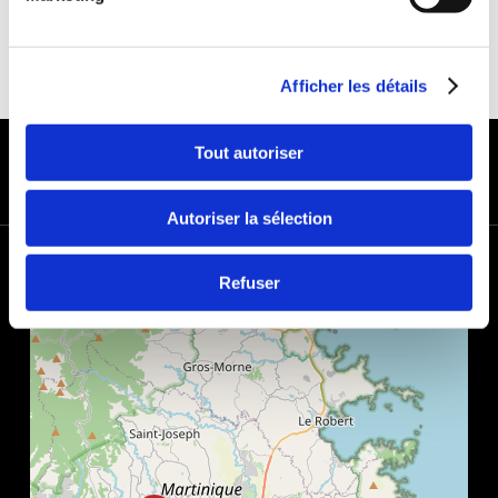
Afficher les détails
PAYMENT METHODS
Tout autoriser
Autoriser la sélection
+
Refuser
−