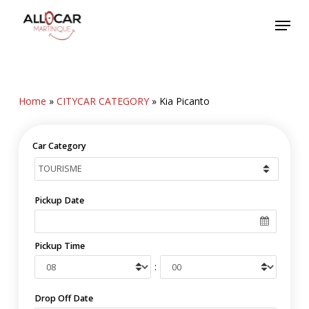
Skip
Menu
to
main
content
Home
»
CITYCAR CATEGORY
»
Kia Picanto
Car Category
Pickup Date
Pickup Time
:
Drop Off Date