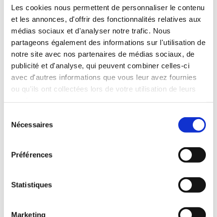
INCLUDED WITH THE RENTAL
Les cookies nous permettent de personnaliser le contenu
et les annonces, d'offrir des fonctionnalités relatives aux
médias sociaux et d'analyser notre trafic. Nous
Pick-up with shuttle to the agency (5 min)
partageons également des informations sur l'utilisation de
Unlimited mileage
notre site avec nos partenaires de médias sociaux, de
Comprehensive insurance (excluding deductible)
publicité et d'analyse, qui peuvent combiner celles-ci
Fuel: full tank to return full
avec d'autres informations que vous leur avez fournies
RENTAL CONDITIONS
ou qu'ils ont collectées lors de votre utilisation de leurs
services.
Minimum age:20 years
Sélection
Years of driving license:2 years
Nécessaires
du
INSURANCE
consentement
Préférences
Deductible:€650
Deposit:€1000
Statistiques
Marketing