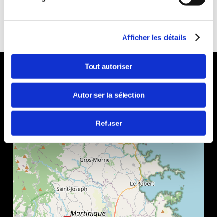
Afficher les détails
PAYMENT METHODS
Tout autoriser
Autoriser la sélection
+
Refuser
−