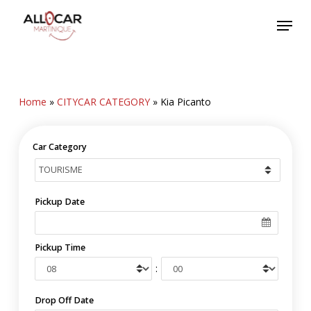
Skip
Menu
to
main
content
Home
»
CITYCAR CATEGORY
»
Kia Picanto
Car Category
Pickup Date
Pickup Time
:
Drop Off Date