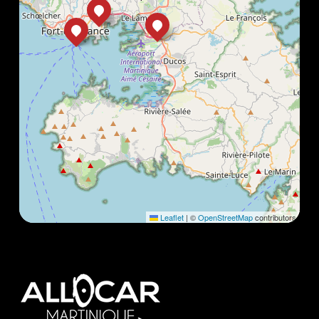
Leaflet
|
©
OpenStreetMap
contributors