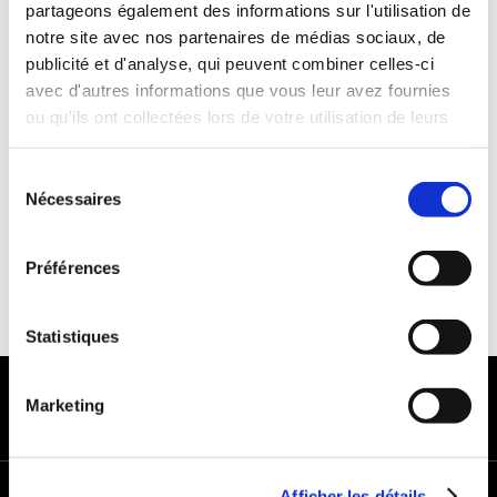
partageons également des informations sur l'utilisation de
Années de permis :2 ans
notre site avec nos partenaires de médias sociaux, de
ASSURANCE
publicité et d'analyse, qui peuvent combiner celles-ci
avec d'autres informations que vous leur avez fournies
ou qu'ils ont collectées lors de votre utilisation de leurs
Franchise : 1000 €
services.
Caution :1000 €
Sélection
Nécessaires
du
consentement
Préférences
Statistiques
MODES DE PAIEMENT
Marketing
Afficher les détails