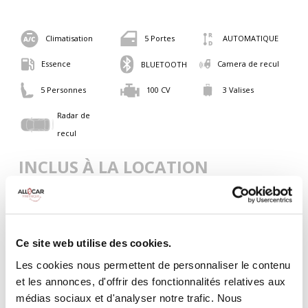
Climatisation
5 Portes
AUTOMATIQUE
Essence
Camera de recul
BLUETOOTH
5 Personnes
100 CV
3 Valises
Radar de
recul
INCLUS À LA LOCATION
Killométrage illimité
Assurance tous risques (hors franchise)
Ce site web utilise des cookies.
Carburant : plein à rendre plein
CONDITIONS DE LOCATION
Les cookies nous permettent de personnaliser le contenu
et les annonces, d'offrir des fonctionnalités relatives aux
médias sociaux et d'analyser notre trafic. Nous
Age minimum :20 ans