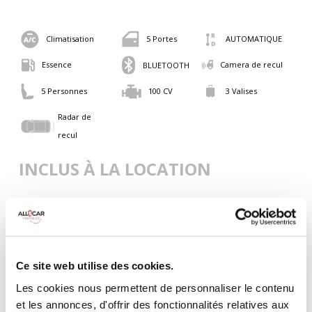
Climatisation
5 Portes
AUTOMATIQUE
Essence
Camera de recul
BLUETOOTH
5 Personnes
100 CV
3 Valises
Radar de
recul
INCLUS À LA LOCATION
Killométrage illimité
Assurance tous risques (hors franchise)
Carburant : plein à rendre plein
CONDITIONS DE LOCATION
Ce site web utilise des cookies.
Les cookies nous permettent de personnaliser le contenu
et les annonces, d'offrir des fonctionnalités relatives aux
Age minimum :20 ans