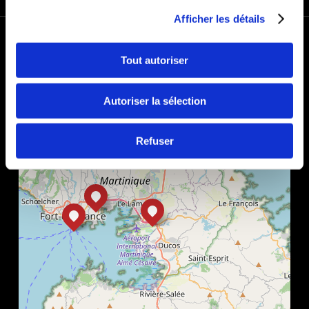
Afficher les détails
+
−
Tout autoriser
Autoriser la sélection
Refuser