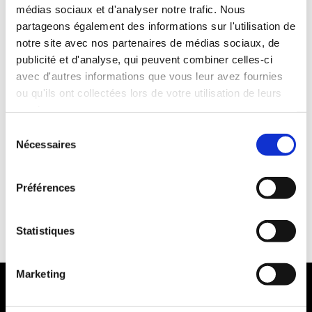
médias sociaux et d'analyser notre trafic. Nous
Années de permis :2 ans
partageons également des informations sur l'utilisation de
ASSURANCE
notre site avec nos partenaires de médias sociaux, de
publicité et d'analyse, qui peuvent combiner celles-ci
avec d'autres informations que vous leur avez fournies
Franchise : 1000 €
ou qu'ils ont collectées lors de votre utilisation de leurs
Caution :1000 €
services.
Sélection
Nécessaires
du
consentement
Préférences
Statistiques
MODES DE PAIEMENT
Marketing