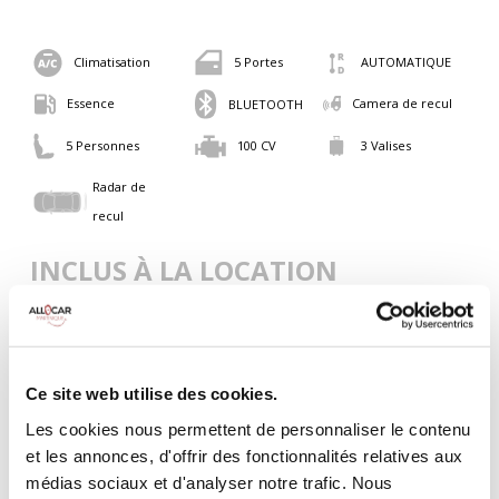
Climatisation
5 Portes
AUTOMATIQUE
Essence
Camera de recul
BLUETOOTH
5 Personnes
100 CV
3 Valises
Radar de
recul
INCLUS À LA LOCATION
Killométrage illimité
Assurance tous risques (hors franchise)
Ce site web utilise des cookies.
Carburant : plein à rendre plein
CONDITIONS DE LOCATION
Les cookies nous permettent de personnaliser le contenu
et les annonces, d'offrir des fonctionnalités relatives aux
médias sociaux et d'analyser notre trafic. Nous
Age minimum :20 ans