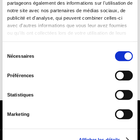
partageons également des informations sur l'utilisation de
Années de permis :2 ans
notre site avec nos partenaires de médias sociaux, de
ASSURANCE
publicité et d'analyse, qui peuvent combiner celles-ci
avec d'autres informations que vous leur avez fournies
ou qu'ils ont collectées lors de votre utilisation de leurs
Franchise : 1000 €
services.
Caution :1000 €
Sélection
Nécessaires
du
consentement
Préférences
Statistiques
MODES DE PAIEMENT
Marketing
Afficher les détails