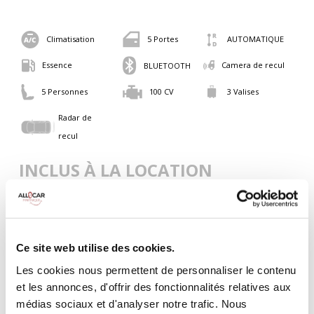
Climatisation
5 Portes
AUTOMATIQUE
Essence
Camera de recul
BLUETOOTH
5 Personnes
100 CV
3 Valises
Radar de
recul
INCLUS À LA LOCATION
Killométrage illimité
Assurance tous risques (hors franchise)
Ce site web utilise des cookies.
Carburant : plein à rendre plein
CONDITIONS DE LOCATION
Les cookies nous permettent de personnaliser le contenu
et les annonces, d'offrir des fonctionnalités relatives aux
médias sociaux et d'analyser notre trafic. Nous
Age minimum :20 ans