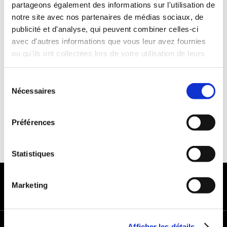
partageons également des informations sur l'utilisation de
Années de permis :2 ans
notre site avec nos partenaires de médias sociaux, de
ASSURANCE
publicité et d'analyse, qui peuvent combiner celles-ci
avec d'autres informations que vous leur avez fournies
ou qu'ils ont collectées lors de votre utilisation de leurs
Franchise : 1000 €
services.
Caution :1000 €
Sélection
Nécessaires
du
consentement
Préférences
Statistiques
MODES DE PAIEMENT
Marketing
Afficher les détails