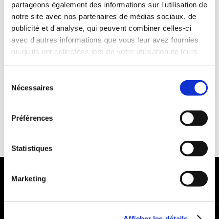
partageons également des informations sur l'utilisation de
Années de permis :2 ans
notre site avec nos partenaires de médias sociaux, de
ASSURANCE
publicité et d'analyse, qui peuvent combiner celles-ci
avec d'autres informations que vous leur avez fournies
ou qu'ils ont collectées lors de votre utilisation de leurs
Franchise : 1000 €
services.
Caution :1000 €
Sélection
Nécessaires
du
consentement
Préférences
Statistiques
MODES DE PAIEMENT
Marketing
Afficher les détails