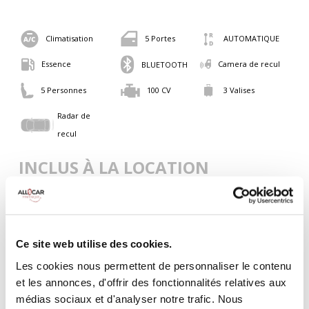
Climatisation
5 Portes
AUTOMATIQUE
Essence
Camera de recul
BLUETOOTH
5 Personnes
100 CV
3 Valises
Radar de
recul
INCLUS À LA LOCATION
Killométrage illimité
Assurance tous risques (hors franchise)
Ce site web utilise des cookies.
Carburant : plein à rendre plein
CONDITIONS DE LOCATION
Les cookies nous permettent de personnaliser le contenu
et les annonces, d'offrir des fonctionnalités relatives aux
médias sociaux et d'analyser notre trafic. Nous
Age minimum :20 ans