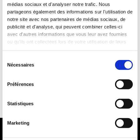
médias sociaux et d'analyser notre trafic. Nous
Années de permis :2 ans
partageons également des informations sur l'utilisation de
ASSURANCE
notre site avec nos partenaires de médias sociaux, de
publicité et d'analyse, qui peuvent combiner celles-ci
avec d'autres informations que vous leur avez fournies
Franchise : 1000 €
ou qu'ils ont collectées lors de votre utilisation de leurs
Caution :1000 €
services.
Sélection
Nécessaires
du
consentement
Préférences
Statistiques
MODES DE PAIEMENT
Marketing