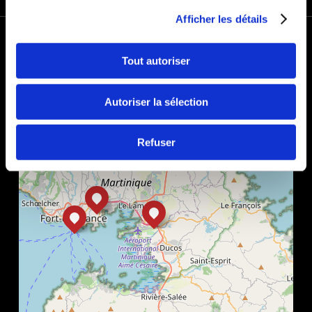
Afficher les détails
+
−
Tout autoriser
Autoriser la sélection
Refuser