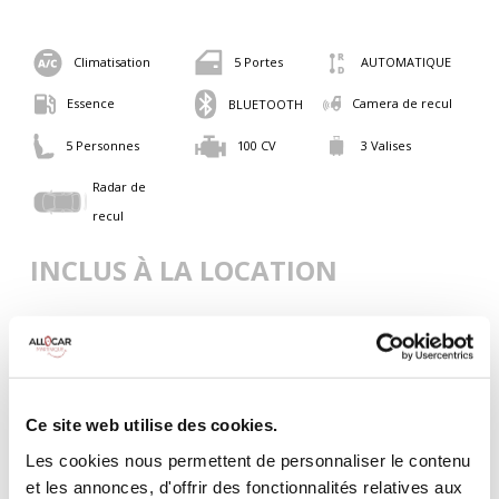
Climatisation
5 Portes
AUTOMATIQUE
Essence
Camera de recul
BLUETOOTH
5 Personnes
100 CV
3 Valises
Radar de
recul
INCLUS À LA LOCATION
Killométrage illimité
Assurance tous risques (hors franchise)
Carburant : plein à rendre plein
CONDITIONS DE LOCATION
Ce site web utilise des cookies.
Les cookies nous permettent de personnaliser le contenu
et les annonces, d'offrir des fonctionnalités relatives aux
Age minimum :20 ans