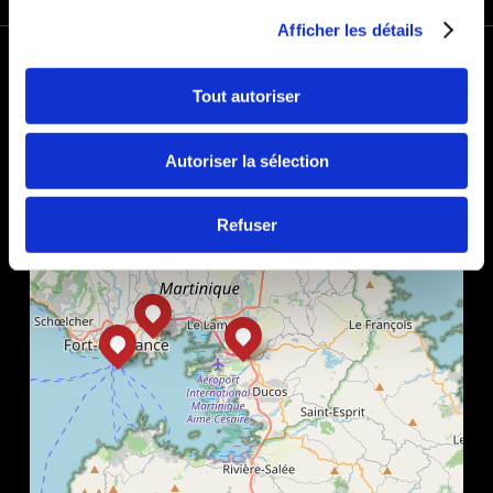
Afficher les détails
+
−
Tout autoriser
Autoriser la sélection
Refuser