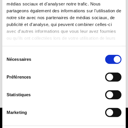
médias sociaux et d'analyser notre trafic. Nous
Années de permis :2 ans
partageons également des informations sur l'utilisation de
ASSURANCE
notre site avec nos partenaires de médias sociaux, de
publicité et d'analyse, qui peuvent combiner celles-ci
avec d'autres informations que vous leur avez fournies
Franchise : 1000 €
ou qu'ils ont collectées lors de votre utilisation de leurs
Caution :1000 €
services.
Sélection
Nécessaires
du
consentement
Préférences
Statistiques
MODES DE PAIEMENT
Marketing