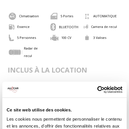
Climatisation
5 Portes
AUTOMATIQUE
Essence
Camera de recul
BLUETOOTH
5 Personnes
100 CV
3 Valises
Radar de
recul
INCLUS À LA LOCATION
Killométrage illimité
Assurance tous risques (hors franchise)
Carburant : plein à rendre plein
CONDITIONS DE LOCATION
Ce site web utilise des cookies.
Les cookies nous permettent de personnaliser le contenu
et les annonces, d'offrir des fonctionnalités relatives aux
Age minimum :20 ans