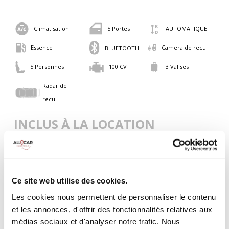
Climatisation
5 Portes
AUTOMATIQUE
Essence
Camera de recul
BLUETOOTH
5 Personnes
100 CV
3 Valises
Radar de
recul
INCLUS À LA LOCATION
Killométrage illimité
Assurance tous risques (hors franchise)
Ce site web utilise des cookies.
Carburant : plein à rendre plein
CONDITIONS DE LOCATION
Les cookies nous permettent de personnaliser le contenu
et les annonces, d'offrir des fonctionnalités relatives aux
médias sociaux et d'analyser notre trafic. Nous
Age minimum :20 ans