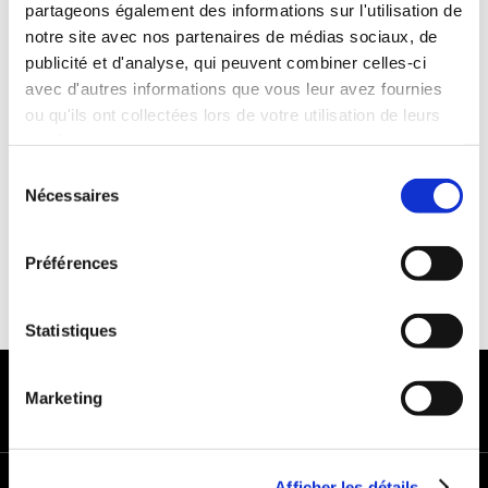
partageons également des informations sur l'utilisation de
Années de permis :2 ans
notre site avec nos partenaires de médias sociaux, de
ASSURANCE
publicité et d'analyse, qui peuvent combiner celles-ci
avec d'autres informations que vous leur avez fournies
ou qu'ils ont collectées lors de votre utilisation de leurs
Franchise : 1000 €
services.
Caution :1000 €
Sélection
Nécessaires
du
consentement
Préférences
Statistiques
MODES DE PAIEMENT
Marketing
Afficher les détails