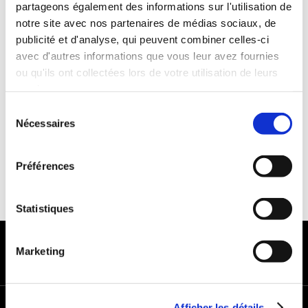
partageons également des informations sur l'utilisation de
Années de permis :2 ans
notre site avec nos partenaires de médias sociaux, de
ASSURANCE
publicité et d'analyse, qui peuvent combiner celles-ci
avec d'autres informations que vous leur avez fournies
ou qu'ils ont collectées lors de votre utilisation de leurs
Franchise : 1000 €
services.
Caution :1000 €
Sélection
Nécessaires
du
consentement
Préférences
Statistiques
MODES DE PAIEMENT
Marketing
Afficher les détails