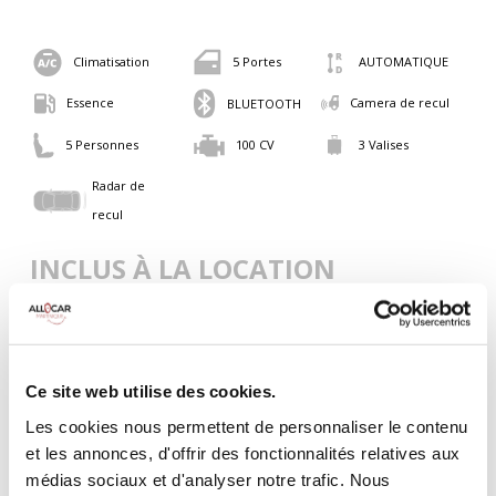
Climatisation
5 Portes
AUTOMATIQUE
Essence
Camera de recul
BLUETOOTH
5 Personnes
100 CV
3 Valises
Radar de
recul
INCLUS À LA LOCATION
Killométrage illimité
Assurance tous risques (hors franchise)
Ce site web utilise des cookies.
Carburant : plein à rendre plein
CONDITIONS DE LOCATION
Les cookies nous permettent de personnaliser le contenu
et les annonces, d'offrir des fonctionnalités relatives aux
médias sociaux et d'analyser notre trafic. Nous
Age minimum :20 ans