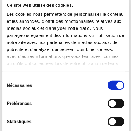
INCLUS À LA LOCATION
Ce site web utilise des cookies.
Les cookies nous permettent de personnaliser le contenu
et les annonces, d'offrir des fonctionnalités relatives aux
Killométrage illimité
médias sociaux et d'analyser notre trafic. Nous
Assurance tous risques (hors franchise)
partageons également des informations sur l'utilisation de
Carburant : plein à rendre plein
notre site avec nos partenaires de médias sociaux, de
CONDITIONS DE LOCATION
publicité et d'analyse, qui peuvent combiner celles-ci
avec d'autres informations que vous leur avez fournies
ou qu'ils ont collectées lors de votre utilisation de leurs
Age minimum :20 ans
services.
Années de permis :2 ans
ASSURANCE
Sélection
Nécessaires
du
consentement
Franchise :1000 €
Préférences
Caution :1000 €
Statistiques