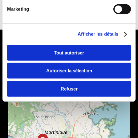
Marketing
Afficher les détails
MODES DE PAIEMENT
Tout autoriser
+
Autoriser la sélection
−
Refuser