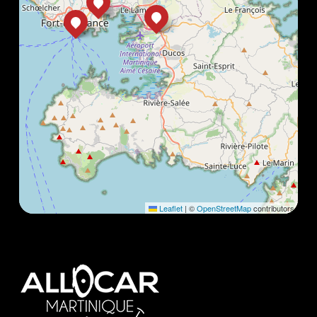
Leaflet
|
©
OpenStreetMap
contributors