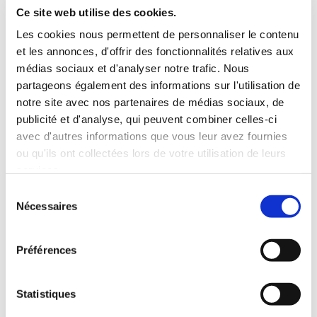
INCLUS À LA LOCATION
Ce site web utilise des cookies.
Les cookies nous permettent de personnaliser le contenu
et les annonces, d'offrir des fonctionnalités relatives aux
Killométrage illimité
médias sociaux et d'analyser notre trafic. Nous
Assurance tous risques (hors franchise)
partageons également des informations sur l'utilisation de
Carburant : plein à rendre plein
notre site avec nos partenaires de médias sociaux, de
CONDITIONS DE LOCATION
publicité et d'analyse, qui peuvent combiner celles-ci
avec d'autres informations que vous leur avez fournies
ou qu'ils ont collectées lors de votre utilisation de leurs
Age minimum :20 ans
services.
Années de permis :2 ans
ASSURANCE
Sélection
Nécessaires
du
consentement
Franchise :1000 €
Préférences
Caution :1000 €
Statistiques