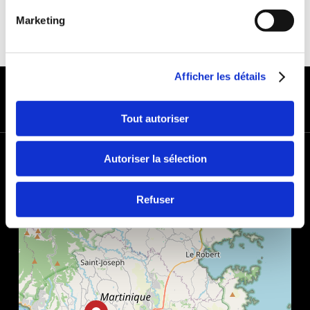
Marketing
Afficher les détails
MODES DE PAIEMENT
Tout autoriser
+
Autoriser la sélection
−
Refuser