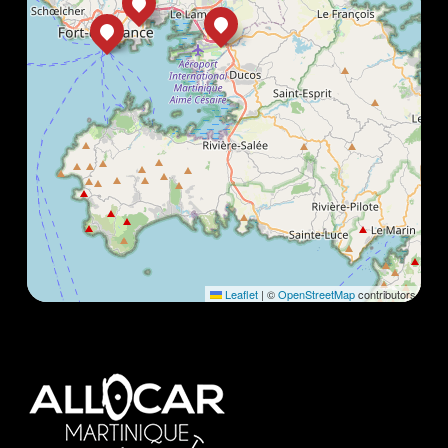
Leaflet
|
©
OpenStreetMap
contributors