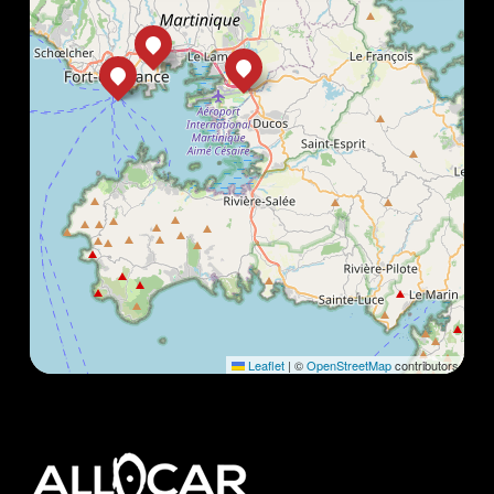
Leaflet
|
©
OpenStreetMap
contributors