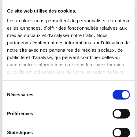
3 Valises
Ce site web utilise des cookies.
INCLUS À LA LOCATION
Les cookies nous permettent de personnaliser le contenu
et les annonces, d'offrir des fonctionnalités relatives aux
médias sociaux et d'analyser notre trafic. Nous
Killométrage illimité
partageons également des informations sur l'utilisation de
Assurance tous risques (hors franchise)
notre site avec nos partenaires de médias sociaux, de
Carburant : plein à rendre plein
publicité et d'analyse, qui peuvent combiner celles-ci
CONDITIONS DE LOCATION
avec d'autres informations que vous leur avez fournies
ou qu'ils ont collectées lors de votre utilisation de leurs
Age minimum :20 ans
services.
Années de permis :2 ans
Sélection
ASSURANCE
Nécessaires
du
consentement
Franchise :1000 €
Préférences
Caution :1000 €
Statistiques