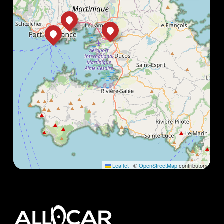
Leaflet
|
©
OpenStreetMap
contributors