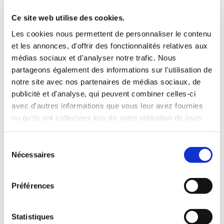
3 Valises
Ce site web utilise des cookies.
INCLUS À LA LOCATION
Les cookies nous permettent de personnaliser le contenu
et les annonces, d'offrir des fonctionnalités relatives aux
médias sociaux et d'analyser notre trafic. Nous
Killométrage illimité
partageons également des informations sur l'utilisation de
Assurance tous risques (hors franchise)
notre site avec nos partenaires de médias sociaux, de
Carburant : plein à rendre plein
publicité et d'analyse, qui peuvent combiner celles-ci
CONDITIONS DE LOCATION
avec d'autres informations que vous leur avez fournies
ou qu'ils ont collectées lors de votre utilisation de leurs
Age minimum :20 ans
services.
Années de permis :2 ans
Sélection
ASSURANCE
Nécessaires
du
consentement
Franchise :1000 €
Préférences
Caution :1000 €
Statistiques