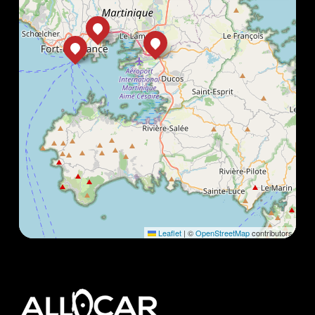
Leaflet
|
©
OpenStreetMap
contributors