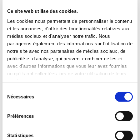
3 Valises
Ce site web utilise des cookies.
INCLUS À LA LOCATION
Les cookies nous permettent de personnaliser le contenu
et les annonces, d'offrir des fonctionnalités relatives aux
médias sociaux et d'analyser notre trafic. Nous
Killométrage illimité
partageons également des informations sur l'utilisation de
Assurance tous risques (hors franchise)
notre site avec nos partenaires de médias sociaux, de
Carburant : plein à rendre plein
publicité et d'analyse, qui peuvent combiner celles-ci
CONDITIONS DE LOCATION
avec d'autres informations que vous leur avez fournies
ou qu'ils ont collectées lors de votre utilisation de leurs
Age minimum :20 ans
services.
Années de permis :2 ans
Sélection
ASSURANCE
Nécessaires
du
consentement
Franchise :1000 €
Préférences
Caution :1000 €
Statistiques