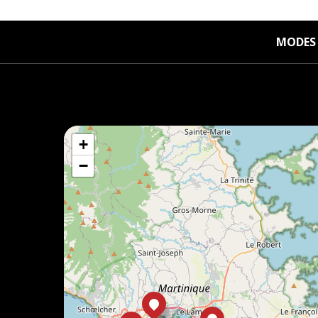
MODES 
+
−