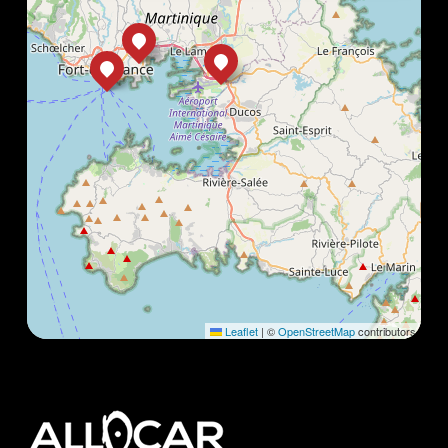
Leaflet
|
©
OpenStreetMap
contributors