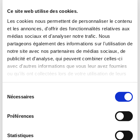
3 Valises
Ce site web utilise des cookies.
INCLUS À LA LOCATION
Les cookies nous permettent de personnaliser le contenu
et les annonces, d'offrir des fonctionnalités relatives aux
médias sociaux et d'analyser notre trafic. Nous
Killométrage illimité
partageons également des informations sur l'utilisation de
Assurance tous risques (hors franchise)
notre site avec nos partenaires de médias sociaux, de
Carburant : plein à rendre plein
publicité et d'analyse, qui peuvent combiner celles-ci
CONDITIONS DE LOCATION
avec d'autres informations que vous leur avez fournies
ou qu'ils ont collectées lors de votre utilisation de leurs
Age minimum :20 ans
services.
Années de permis :2 ans
Sélection
ASSURANCE
Nécessaires
du
consentement
Franchise :1000 €
Préférences
Caution :1000 €
Statistiques