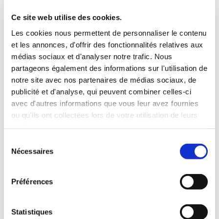
3 Valises
Ce site web utilise des cookies.
INCLUS À LA LOCATION
Les cookies nous permettent de personnaliser le contenu
et les annonces, d'offrir des fonctionnalités relatives aux
médias sociaux et d'analyser notre trafic. Nous
Killométrage illimité
partageons également des informations sur l'utilisation de
Assurance tous risques (hors franchise)
notre site avec nos partenaires de médias sociaux, de
Carburant : plein à rendre plein
publicité et d'analyse, qui peuvent combiner celles-ci
CONDITIONS DE LOCATION
avec d'autres informations que vous leur avez fournies
ou qu'ils ont collectées lors de votre utilisation de leurs
Age minimum :20 ans
services.
Années de permis :2 ans
Sélection
ASSURANCE
Nécessaires
du
consentement
Franchise :1000 €
Préférences
Caution :1000 €
Statistiques