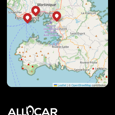
Leaflet
|
©
OpenStreetMap
contributors