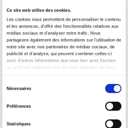
3 Valises
Ce site web utilise des cookies.
INCLUS À LA LOCATION
Les cookies nous permettent de personnaliser le contenu
et les annonces, d'offrir des fonctionnalités relatives aux
médias sociaux et d'analyser notre trafic. Nous
Killométrage illimité
partageons également des informations sur l'utilisation de
Assurance tous risques (hors franchise)
notre site avec nos partenaires de médias sociaux, de
Carburant : plein à rendre plein
publicité et d'analyse, qui peuvent combiner celles-ci
CONDITIONS DE LOCATION
avec d'autres informations que vous leur avez fournies
ou qu'ils ont collectées lors de votre utilisation de leurs
Age minimum :20 ans
services.
Années de permis :2 ans
Sélection
ASSURANCE
Nécessaires
du
consentement
Franchise :1000 €
Préférences
Caution :1000 €
Statistiques