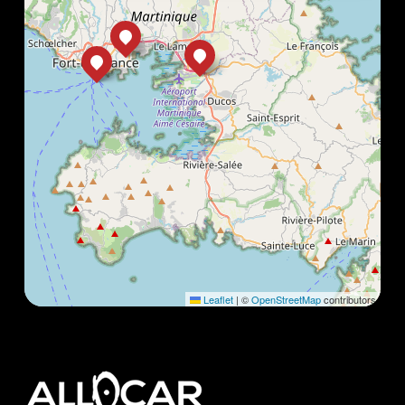
Leaflet
|
©
OpenStreetMap
contributors