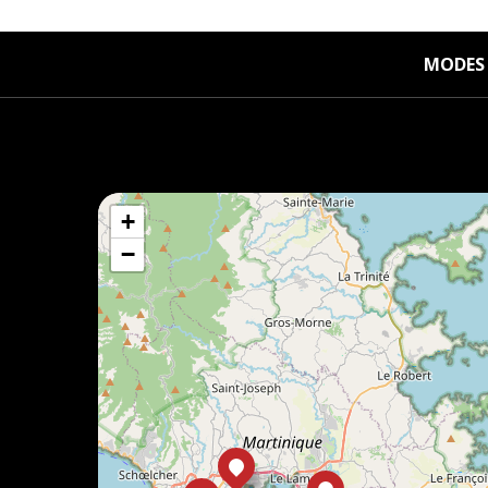
MODES 
+
−