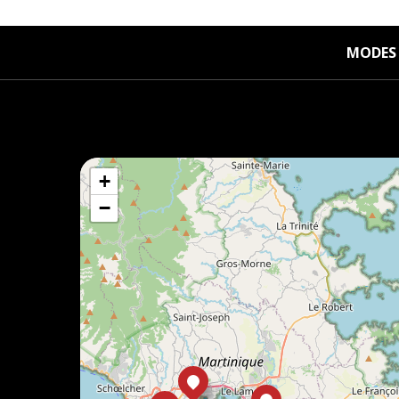
MODES 
+
−