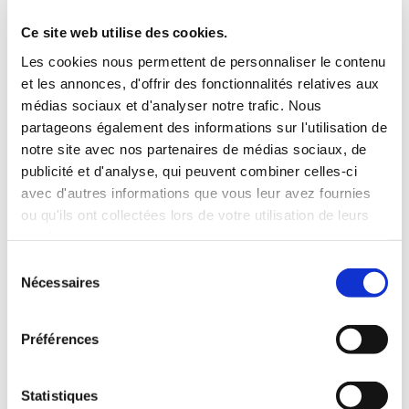
3 Valises
Ce site web utilise des cookies.
INCLUS À LA LOCATION
Les cookies nous permettent de personnaliser le contenu
et les annonces, d'offrir des fonctionnalités relatives aux
médias sociaux et d'analyser notre trafic. Nous
Killométrage illimité
partageons également des informations sur l'utilisation de
Assurance tous risques (hors franchise)
notre site avec nos partenaires de médias sociaux, de
Carburant : plein à rendre plein
publicité et d'analyse, qui peuvent combiner celles-ci
CONDITIONS DE LOCATION
avec d'autres informations que vous leur avez fournies
ou qu'ils ont collectées lors de votre utilisation de leurs
Age minimum :20 ans
services.
Années de permis :2 ans
Sélection
ASSURANCE
Nécessaires
du
consentement
Franchise :1000 €
Préférences
Caution :1000 €
Statistiques