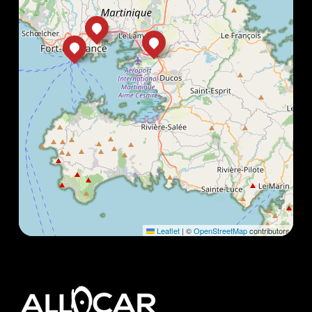
Leaflet
|
©
OpenStreetMap
contributors