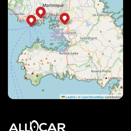
Leaflet
|
©
OpenStreetMap
contributors