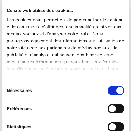
3 Valises
Ce site web utilise des cookies.
INCLUS À LA LOCATION
Les cookies nous permettent de personnaliser le contenu
et les annonces, d'offrir des fonctionnalités relatives aux
médias sociaux et d'analyser notre trafic. Nous
Killométrage illimité
partageons également des informations sur l'utilisation de
Assurance tous risques (hors franchise)
notre site avec nos partenaires de médias sociaux, de
Carburant : plein à rendre plein
publicité et d'analyse, qui peuvent combiner celles-ci
CONDITIONS DE LOCATION
avec d'autres informations que vous leur avez fournies
ou qu'ils ont collectées lors de votre utilisation de leurs
Age minimum :20 ans
services.
Années de permis :2 ans
Sélection
ASSURANCE
Nécessaires
du
consentement
Franchise :1000 €
Préférences
Caution :1000 €
Statistiques