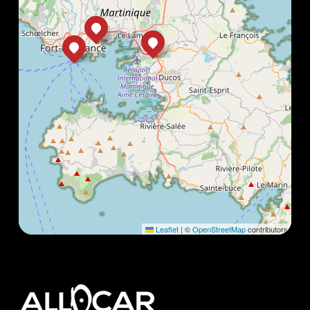
Leaflet
|
©
OpenStreetMap
contributors