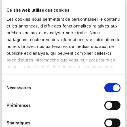
3 Valises
Ce site web utilise des cookies.
INCLUS À LA LOCATION
Les cookies nous permettent de personnaliser le contenu
et les annonces, d'offrir des fonctionnalités relatives aux
médias sociaux et d'analyser notre trafic. Nous
Killométrage illimité
partageons également des informations sur l'utilisation de
Assurance tous risques (hors franchise)
notre site avec nos partenaires de médias sociaux, de
Carburant : plein à rendre plein
publicité et d'analyse, qui peuvent combiner celles-ci
CONDITIONS DE LOCATION
avec d'autres informations que vous leur avez fournies
ou qu'ils ont collectées lors de votre utilisation de leurs
Age minimum :20 ans
services.
Années de permis :2 ans
Sélection
ASSURANCE
Nécessaires
du
consentement
Franchise :1000 €
Préférences
Caution :1000 €
Statistiques