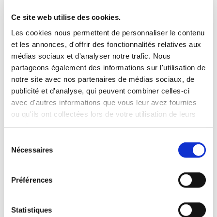
3 Valises
Ce site web utilise des cookies.
INCLUS À LA LOCATION
Les cookies nous permettent de personnaliser le contenu
et les annonces, d'offrir des fonctionnalités relatives aux
médias sociaux et d'analyser notre trafic. Nous
Killométrage illimité
partageons également des informations sur l'utilisation de
Assurance tous risques (hors franchise)
notre site avec nos partenaires de médias sociaux, de
Carburant : plein à rendre plein
publicité et d'analyse, qui peuvent combiner celles-ci
CONDITIONS DE LOCATION
avec d'autres informations que vous leur avez fournies
ou qu'ils ont collectées lors de votre utilisation de leurs
Age minimum :20 ans
services.
Années de permis :2 ans
Sélection
ASSURANCE
Nécessaires
du
consentement
Franchise :1000 €
Préférences
Caution :1000 €
Statistiques