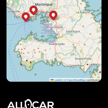
Leaflet
|
©
OpenStreetMap
contributors