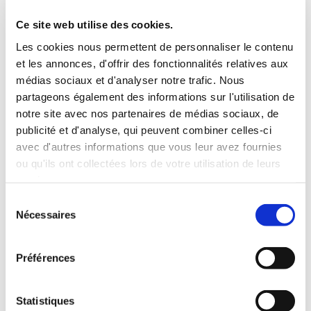
3 Valises
Ce site web utilise des cookies.
INCLUS À LA LOCATION
Les cookies nous permettent de personnaliser le contenu
et les annonces, d'offrir des fonctionnalités relatives aux
médias sociaux et d'analyser notre trafic. Nous
Killométrage illimité
partageons également des informations sur l'utilisation de
Assurance tous risques (hors franchise)
notre site avec nos partenaires de médias sociaux, de
Carburant : plein à rendre plein
publicité et d'analyse, qui peuvent combiner celles-ci
CONDITIONS DE LOCATION
avec d'autres informations que vous leur avez fournies
ou qu'ils ont collectées lors de votre utilisation de leurs
Age minimum :20 ans
services.
Années de permis :2 ans
Sélection
ASSURANCE
Nécessaires
du
consentement
Franchise :1000 €
Préférences
Caution :1000 €
Statistiques