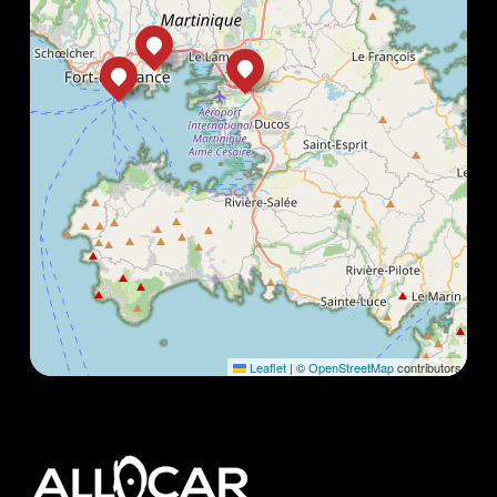
Leaflet
|
©
OpenStreetMap
contributors