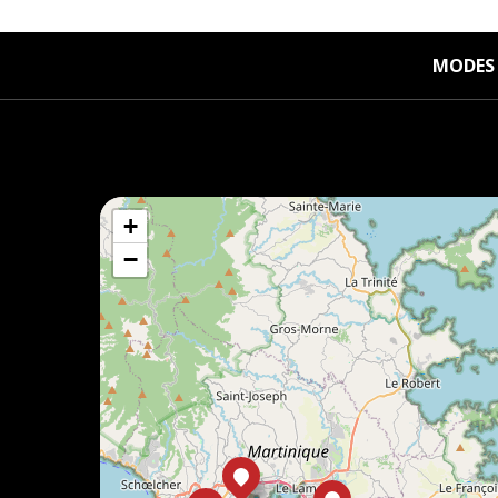
MODES 
+
−