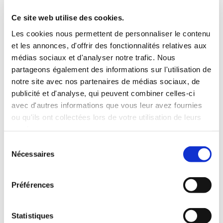
3 Valises
Ce site web utilise des cookies.
INCLUS À LA LOCATION
Les cookies nous permettent de personnaliser le contenu
et les annonces, d'offrir des fonctionnalités relatives aux
médias sociaux et d'analyser notre trafic. Nous
Killométrage illimité
partageons également des informations sur l'utilisation de
Assurance tous risques (hors franchise)
notre site avec nos partenaires de médias sociaux, de
Carburant : plein à rendre plein
publicité et d'analyse, qui peuvent combiner celles-ci
CONDITIONS DE LOCATION
avec d'autres informations que vous leur avez fournies
ou qu'ils ont collectées lors de votre utilisation de leurs
Age minimum :20 ans
services.
Années de permis :2 ans
Sélection
ASSURANCE
Nécessaires
du
consentement
Franchise :1000 €
Préférences
Caution :1000 €
Statistiques