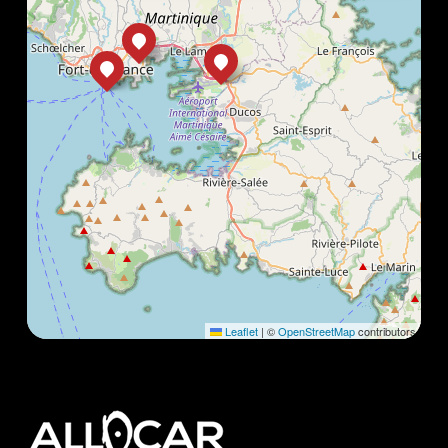
Leaflet
|
©
OpenStreetMap
contributors