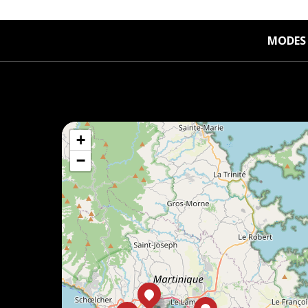
MODES 
+
−