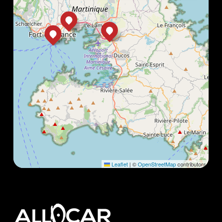
Leaflet
|
©
OpenStreetMap
contributors