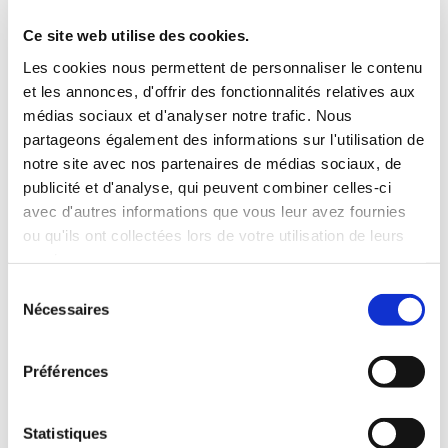
3 Valises
Ce site web utilise des cookies.
INCLUS À LA LOCATION
Les cookies nous permettent de personnaliser le contenu
et les annonces, d'offrir des fonctionnalités relatives aux
médias sociaux et d'analyser notre trafic. Nous
Killométrage illimité
partageons également des informations sur l'utilisation de
Assurance tous risques (hors franchise)
notre site avec nos partenaires de médias sociaux, de
Carburant : plein à rendre plein
publicité et d'analyse, qui peuvent combiner celles-ci
CONDITIONS DE LOCATION
avec d'autres informations que vous leur avez fournies
ou qu'ils ont collectées lors de votre utilisation de leurs
Age minimum :20 ans
services.
Années de permis :2 ans
Sélection
ASSURANCE
Nécessaires
du
consentement
Franchise :1000 €
Préférences
Caution :1000 €
Statistiques