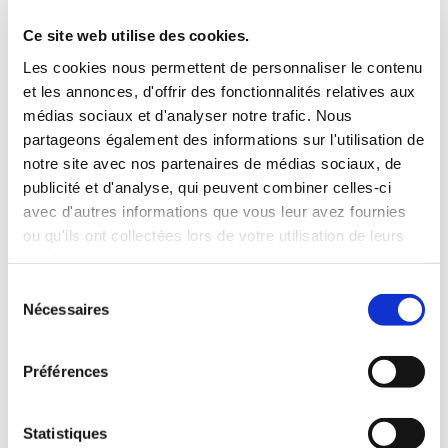
3 Valises
Ce site web utilise des cookies.
INCLUS À LA LOCATION
Les cookies nous permettent de personnaliser le contenu
et les annonces, d'offrir des fonctionnalités relatives aux
médias sociaux et d'analyser notre trafic. Nous
Killométrage illimité
partageons également des informations sur l'utilisation de
Assurance tous risques (hors franchise)
notre site avec nos partenaires de médias sociaux, de
Carburant : plein à rendre plein
publicité et d'analyse, qui peuvent combiner celles-ci
CONDITIONS DE LOCATION
avec d'autres informations que vous leur avez fournies
ou qu'ils ont collectées lors de votre utilisation de leurs
Age minimum :20 ans
services.
Années de permis :2 ans
Sélection
ASSURANCE
Nécessaires
du
consentement
Franchise :1000 €
Préférences
Caution :1000 €
Statistiques