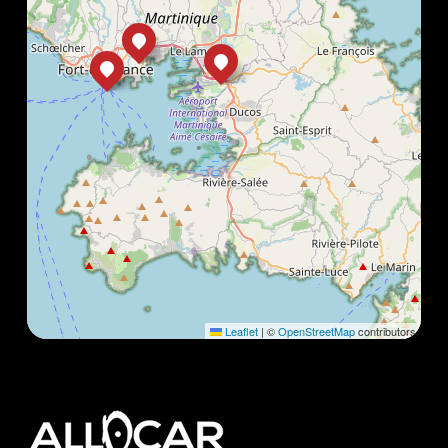
Leaflet
|
©
OpenStreetMap
contributors