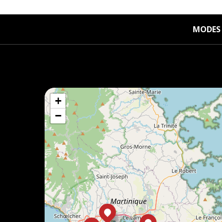
MODES 
+
−