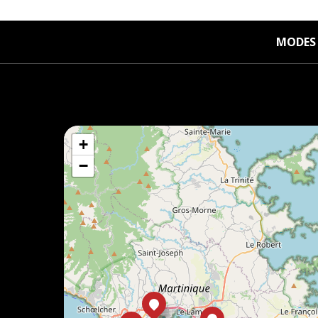
MODES 
+
−