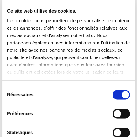
3 Valises
Ce site web utilise des cookies.
INCLUS À LA LOCATION
Les cookies nous permettent de personnaliser le contenu
et les annonces, d'offrir des fonctionnalités relatives aux
médias sociaux et d'analyser notre trafic. Nous
Killométrage illimité
partageons également des informations sur l'utilisation de
Assurance tous risques (hors franchise)
notre site avec nos partenaires de médias sociaux, de
Carburant : plein à rendre plein
publicité et d'analyse, qui peuvent combiner celles-ci
CONDITIONS DE LOCATION
avec d'autres informations que vous leur avez fournies
ou qu'ils ont collectées lors de votre utilisation de leurs
Age minimum :20 ans
services.
Années de permis :2 ans
Sélection
ASSURANCE
Nécessaires
du
consentement
Franchise :1000 €
Préférences
Caution :1000 €
Statistiques