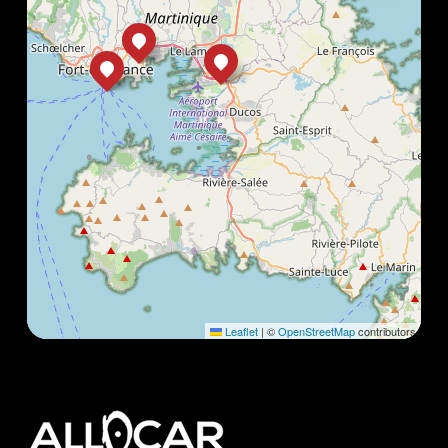
Leaflet
|
©
OpenStreetMap
contributors