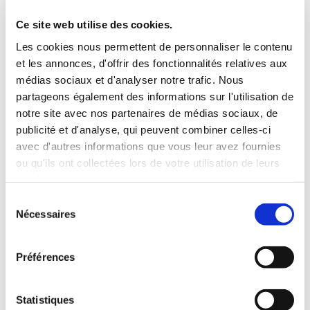
3 Valises
Ce site web utilise des cookies.
INCLUS À LA LOCATION
Les cookies nous permettent de personnaliser le contenu
et les annonces, d'offrir des fonctionnalités relatives aux
médias sociaux et d'analyser notre trafic. Nous
Killométrage illimité
partageons également des informations sur l'utilisation de
Assurance tous risques (hors franchise)
notre site avec nos partenaires de médias sociaux, de
Carburant : plein à rendre plein
publicité et d'analyse, qui peuvent combiner celles-ci
CONDITIONS DE LOCATION
avec d'autres informations que vous leur avez fournies
ou qu'ils ont collectées lors de votre utilisation de leurs
Age minimum :20 ans
services.
Années de permis :2 ans
Sélection
ASSURANCE
Nécessaires
du
consentement
Franchise :1000 €
Préférences
Caution :1000 €
Statistiques