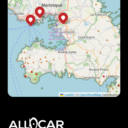
Leaflet
|
©
OpenStreetMap
contributors