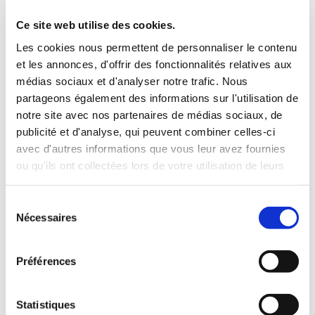
3 Valises
Ce site web utilise des cookies.
INCLUS À LA LOCATION
Les cookies nous permettent de personnaliser le contenu
et les annonces, d'offrir des fonctionnalités relatives aux
médias sociaux et d'analyser notre trafic. Nous
Killométrage illimité
partageons également des informations sur l'utilisation de
Assurance tous risques (hors franchise)
notre site avec nos partenaires de médias sociaux, de
Carburant : plein à rendre plein
publicité et d'analyse, qui peuvent combiner celles-ci
CONDITIONS DE LOCATION
avec d'autres informations que vous leur avez fournies
ou qu'ils ont collectées lors de votre utilisation de leurs
Age minimum :20 ans
services.
Années de permis :2 ans
Sélection
ASSURANCE
Nécessaires
du
consentement
Franchise :1000 €
Préférences
Caution :1000 €
Statistiques