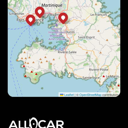
Leaflet
|
©
OpenStreetMap
contributors