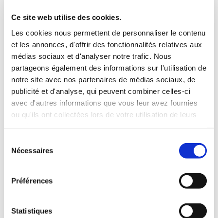
3 Valises
Ce site web utilise des cookies.
INCLUS À LA LOCATION
Les cookies nous permettent de personnaliser le contenu
et les annonces, d'offrir des fonctionnalités relatives aux
médias sociaux et d'analyser notre trafic. Nous
Killométrage illimité
partageons également des informations sur l'utilisation de
Assurance tous risques (hors franchise)
notre site avec nos partenaires de médias sociaux, de
Carburant : plein à rendre plein
publicité et d'analyse, qui peuvent combiner celles-ci
CONDITIONS DE LOCATION
avec d'autres informations que vous leur avez fournies
ou qu'ils ont collectées lors de votre utilisation de leurs
Age minimum :20 ans
services.
Années de permis :2 ans
Sélection
ASSURANCE
Nécessaires
du
consentement
Franchise :1000 €
Préférences
Caution :1000 €
Statistiques