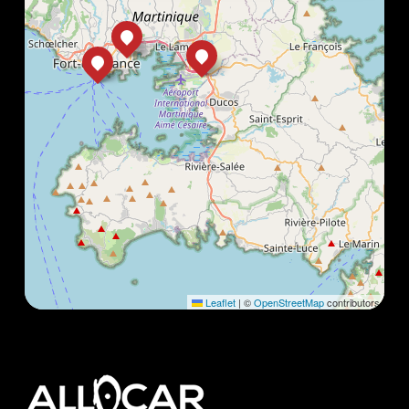
Leaflet
|
©
OpenStreetMap
contributors