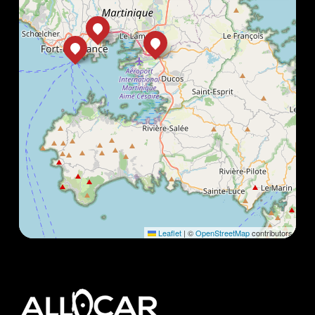
Leaflet
|
©
OpenStreetMap
contributors