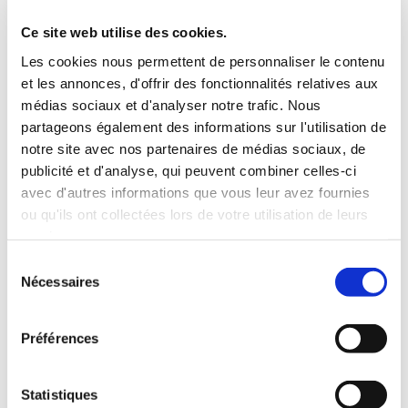
3 Valises
Ce site web utilise des cookies.
INCLUS À LA LOCATION
Les cookies nous permettent de personnaliser le contenu
et les annonces, d'offrir des fonctionnalités relatives aux
médias sociaux et d'analyser notre trafic. Nous
Killométrage illimité
partageons également des informations sur l'utilisation de
Assurance tous risques (hors franchise)
notre site avec nos partenaires de médias sociaux, de
Carburant : plein à rendre plein
publicité et d'analyse, qui peuvent combiner celles-ci
CONDITIONS DE LOCATION
avec d'autres informations que vous leur avez fournies
ou qu'ils ont collectées lors de votre utilisation de leurs
Age minimum :20 ans
services.
Années de permis :2 ans
Sélection
ASSURANCE
Nécessaires
du
consentement
Franchise :1000 €
Préférences
Caution :1000 €
Statistiques