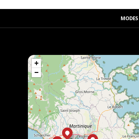
MODES 
+
−