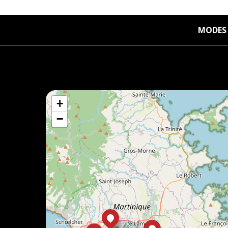
MODES 
+
−