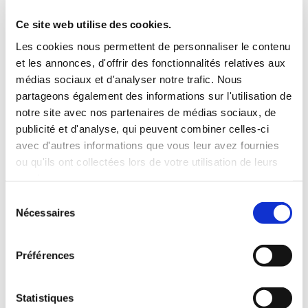
3 Valises
Ce site web utilise des cookies.
INCLUS À LA LOCATION
Les cookies nous permettent de personnaliser le contenu
et les annonces, d'offrir des fonctionnalités relatives aux
médias sociaux et d'analyser notre trafic. Nous
Killométrage illimité
partageons également des informations sur l'utilisation de
Assurance tous risques (hors franchise)
notre site avec nos partenaires de médias sociaux, de
Carburant : plein à rendre plein
publicité et d'analyse, qui peuvent combiner celles-ci
CONDITIONS DE LOCATION
avec d'autres informations que vous leur avez fournies
ou qu'ils ont collectées lors de votre utilisation de leurs
Age minimum :20 ans
services.
Années de permis :2 ans
Sélection
ASSURANCE
Nécessaires
du
consentement
Franchise :1000 €
Préférences
Caution :1000 €
Statistiques