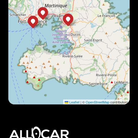
Leaflet
|
©
OpenStreetMap
contributors