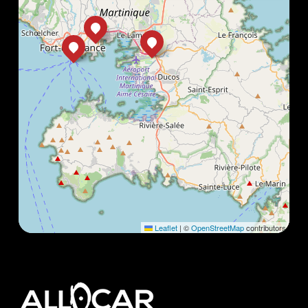
Leaflet
|
©
OpenStreetMap
contributors