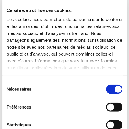
3 Valises
Ce site web utilise des cookies.
INCLUS À LA LOCATION
Les cookies nous permettent de personnaliser le contenu
et les annonces, d'offrir des fonctionnalités relatives aux
médias sociaux et d'analyser notre trafic. Nous
Killométrage illimité
partageons également des informations sur l'utilisation de
Assurance tous risques (hors franchise)
notre site avec nos partenaires de médias sociaux, de
Carburant : plein à rendre plein
publicité et d'analyse, qui peuvent combiner celles-ci
CONDITIONS DE LOCATION
avec d'autres informations que vous leur avez fournies
ou qu'ils ont collectées lors de votre utilisation de leurs
Age minimum :20 ans
services.
Années de permis :2 ans
Sélection
ASSURANCE
Nécessaires
du
consentement
Franchise :1000 €
Préférences
Caution :1000 €
Statistiques