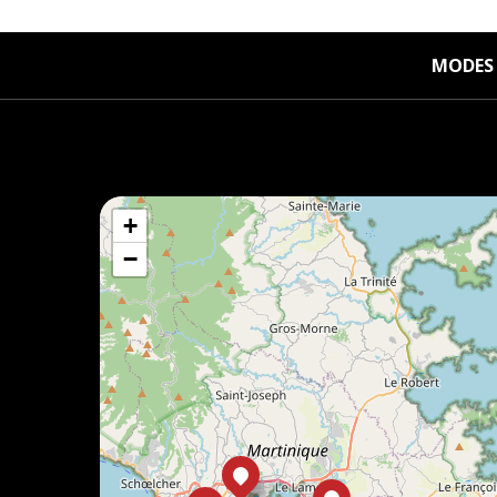
MODES 
+
−