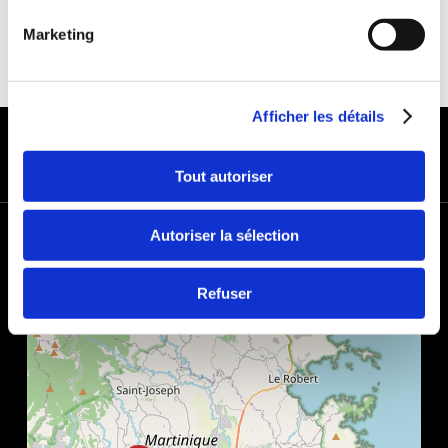
Marketing
Afficher les détails
MODES DE PAIEMENT
Tout autoriser
+
Autoriser la sélection
−
Refuser