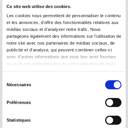
INCLUS À LA LOCATION
Ce site web utilise des cookies.
Les cookies nous permettent de personnaliser le contenu
et les annonces, d'offrir des fonctionnalités relatives aux
Killométrage illimité
médias sociaux et d'analyser notre trafic. Nous
Assurance tous risques (hors franchise)
partageons également des informations sur l'utilisation de
Carburant : plein à rendre plein
notre site avec nos partenaires de médias sociaux, de
CONDITIONS DE LOCATION
publicité et d'analyse, qui peuvent combiner celles-ci
avec d'autres informations que vous leur avez fournies
ou qu'ils ont collectées lors de votre utilisation de leurs
Age minimum :20 ans
services.
Années de permis :2 ans
ASSURANCE
Sélection
Nécessaires
du
consentement
Franchise :1000 €
Préférences
Caution :1000 €
Statistiques