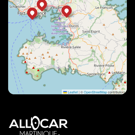
Leaflet
|
©
OpenStreetMap
contributors