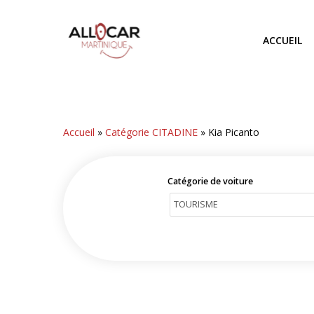
Skip
to
ACCUEIL
main
content
Accueil
»
Catégorie CITADINE
»
Kia Picanto
Catégorie de voiture