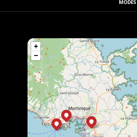
MODES 
+
−